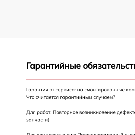
Прошивка (Обновление ПО) плоттера Ricoh
Замена ремня плоттера Ricoh
Замена печатной головки плоттера Ricoh
Замена каретки плоттера Ricoh
Гарантийные обязательств
Замена трубок плоттера Ricoh
Гарантия от сервиса: на смонтированные ко
Что считается гарантийным случаем?
Для работ: Повторное возникновение дефект
запчасти).
Для комплектующих: Преждевременный выход 