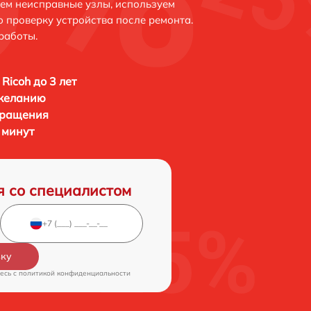
яем неисправные узлы, используем
 проверку устройства после ремонта.
работы.
Ricoh до 3 лет
 желанию
бращения
5 минут
я со специалистом
вку
есь c
политикой конфиденциальности