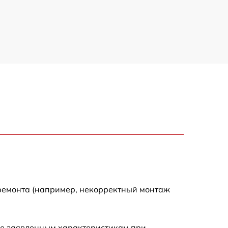
2900 р
2700 р
4800 р
4500 р
3800 р
 ремонта (например, некорректный монтаж
ие заявленным характеристикам при