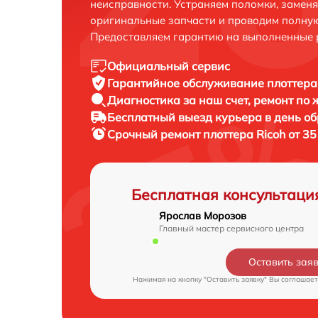
неисправности. Устраняем поломки, замен
оригинальные запчасти и проводим полную
Предоставляем гарантию на выполненные 
Официальный сервис
Гарантийное обслуживание
плоттера 
Диагностика за наш счет,
ремонт по
Бесплатный выезд курьера
в день о
Срочный ремонт
плоттера Ricoh от 3
Бесплатная консультаци
Ярослав Морозов
Главный мастер сервисного центра
Оставить зая
Нажимая на кнопку "Оставить заявку" Вы соглашает