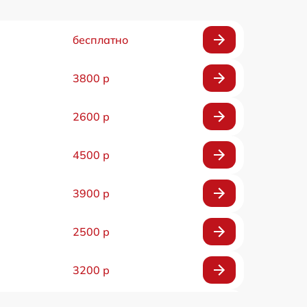
бесплатно
3800 р
2600 р
4500 р
3900 р
2500 р
3200 р