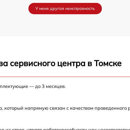
от 60 мин
У меня другая неисправность
от 60 мин
от 60 мин
от 60 мин
а сервисного центра в Томске
от 60 мин
мплектующие — до 3 месяцев.
а, который напрямую связан с качеством проведенного
из строя, утрата работоспособности или несоответств